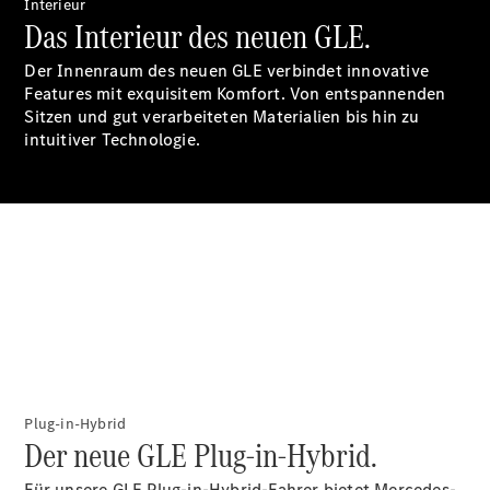
Accessories
Interieur
Das Interieur des neuen GLE.
Der Innenraum des neuen GLE verbindet innovative
Features mit exquisitem Komfort. Von entspannenden
Sitzen und gut verarbeiteten Materialien bis hin zu
intuitiver Technologie.
Digitale
Broschüre
Fahrzeugzubehör
Collection
Betriebsanleitungen
Servicetermin
buchen
Plug-in-Hybrid
Der neue GLE Plug-in-Hybrid.
Für unsere GLE Plug-in-Hybrid-Fahrer bietet Mercedes-