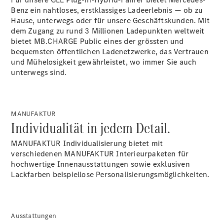
Benz ein nahtloses, erstklassiges Ladeerlebnis — ob zu
Hause, unterwegs oder für unsere Geschäftskunden. Mit
dem Zugang zu rund 3 Millionen Ladepunkten weltweit
Über uns
bietet MB.CHARGE
Public
eines der grössten und
bequemsten öffentlichen Ladenetzwerke, das Vertrauen
und Mühelosigkeit gewährleistet, wo immer Sie auch
unterwegs sind.
Unternehmen
MANUFAKTUR
Ansprechpartner
Individualität in jedem Detail.
Karriere
Standorte &
MANUFAKTUR Individualisierung bietet mit
Öffnungszeiten
verschiedenen MANUFAKTUR Interieurpaketen für
hochwertige Innenausstattungen sowie exklusiven
Kontaktformular
Lackfarben beispiellose
Personalisierungsmöglichkeiten.
Servicetermin
buchen
Ausstattungen