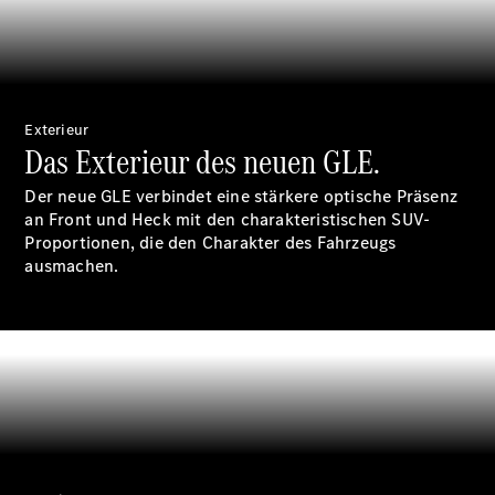
Reifen
Wartung,
Reparatur
&
Garantie
Exterieur
Das Exterieur des neuen GLE.
Der neue GLE verbindet eine stärkere optische Präsenz
an Front und Heck mit den charakteristischen SUV-
Proportionen, die den Charakter des Fahrzeugs
ausmachen.
Übersicht
Reparatur
Service &
Garantie
Rückrufe
Ersatzteile