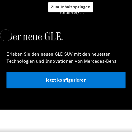
Zum Inhalt springen
Service &
Anbieter/Datenschutz
Zubehör
Der neue GLE.
Erleben Sie den neuen GLE SUV mit den neuesten
Technologien und Innovationen von Mercedes-Benz.
Servicetermin
buchen
Jetzt konfigurieren
Digitale
Extras
Ladelösungen
Unterwegs
laden
Pannen- &
Unfallhilfe
Räder &