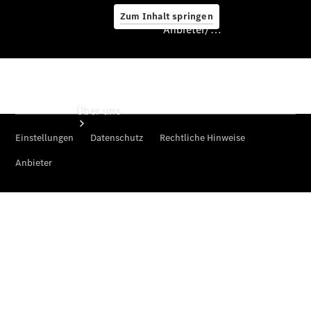
Zum Inhalt springen
Anbieter/Datenschutz
Anbieter/Datenschutz
Über uns
Standorte &
Öffnungszeiten
Ansprechpartner
Karriere
Unternehmen