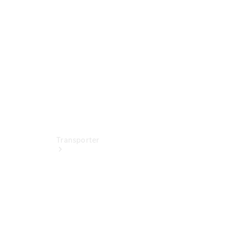
entdecken
Ansprechpartner
Standorte &
Öffnungszeiten
Transporter
Jetzt