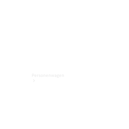
Kontaktformular
Servicetermin
buchen
Personenwagen
Jetzt
entdecken