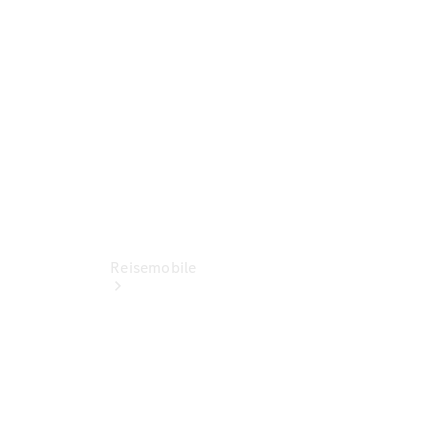
Ansprechpartner
Standorte &
Öffnungszeiten
Reisemobile
Jetzt