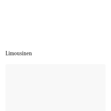
Über uns
Limousinen
Unternehmen
Ansprechpartner
Karriere
Standorte &
Öffnungszeiten
Kontaktformular
Servicetermin
buchen